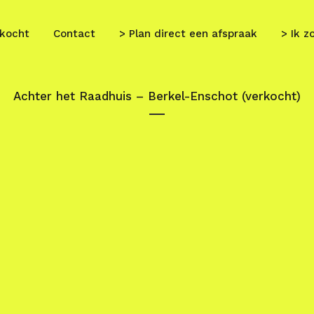
kocht
Contact
> Plan direct een afspraak
> Ik z
Achter het Raadhuis – Berkel-Enschot (verkocht)